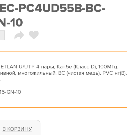
 EC-PC4UD55B-BC-
N-10
N
TLAN U/UTP 4 пары, Кат.5е (Класс D), 100МГц,
ивной, многожильный, BC (чистая медь), PVC нг(B),
.
15-GN-10
В КОРЗИНУ