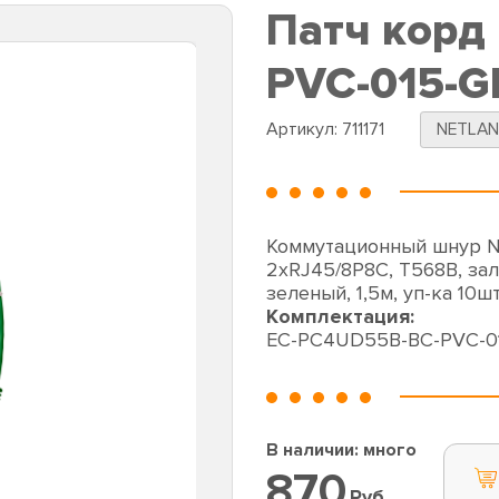
Патч корд
PVC-015-G
Артикул:
711171
NETLA
Коммутационный шнур NE
2хRJ45/8P8C, T568B, зал
зеленый, 1,5м, уп-ка 10шт
Комплектация:
EC-PC4UD55B-BC-PVC-0
В наличии: много
870
Руб.