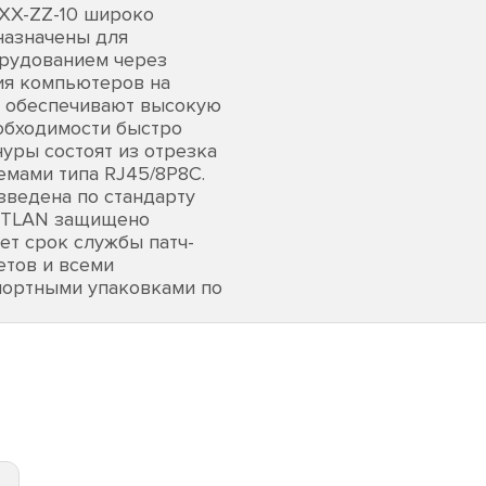
XX-ZZ-10 широко
назначены для
орудованием через
ия компьютеров на
и обеспечивают высокую
обходимости быстро
ры состоят из отрезка
емами типа RJ45/8P8C.
зведена по стандарту
NETLAN защищено
ет срок службы патч-
етов и всеми
спортными упаковками по