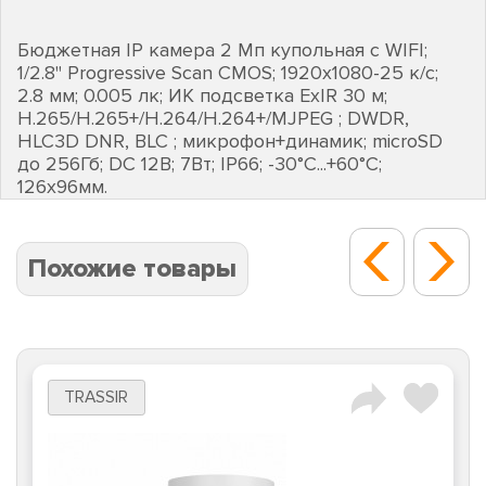
Бюджетная IP камера 2 Мп купольная с WIFI;
1/2.8" Progressive Scan CMOS; 1920х1080-25 к/с;
2.8 мм; 0.005 лк; ИК подсветка EхIR 30 м;
H.265/H.265+/H.264/H.264+/MJPEG ; DWDR,
HLC3D DNR, BLC ; микрофон+динамик; microSD
до 256Гб; DC 12В; 7Вт; IP66; -30°C...+60°C;
126х96мм.
Похожие товары
TRASSIR