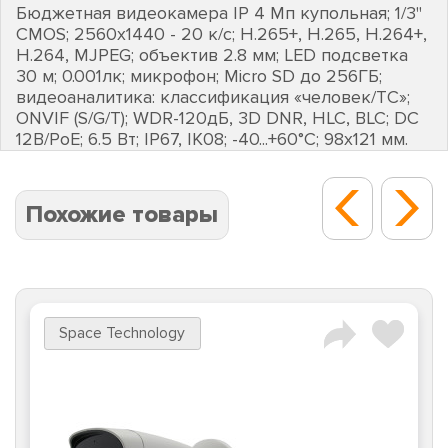
Бюджетная видеокамера IP 4 Мп купольная; 1/3"
CMOS; 2560х1440 - 20 к/с; Н.265+, H.265, H.264+,
H.264, MJPEG; объектив 2.8 мм; LED подсветка
30 м; 0.001лк; микрофон; Micro SD до 256ГБ;
видеоаналитика: классификация «человек/ТС»;
ONVIF (S/G/T); WDR-120дБ, 3D DNR, HLC, BLC; DC
12В/PoE; 6.5 Вт; IP67, IK08; -40...+60°C; 98х121 мм.
Похожие товары
Space Technology