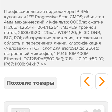
Профессиональная видеокамера IP 4Мп
купольная 1/3" Progressive Scan CMOS; объектив
4мм; механический ИК-фильтр; 0.005лк; сжатие
H.265/H.265+/H.264/H.264+/MJPEG; тройной
поток; 2688х1520 - 25к/с; WDR 120дБ, 3D DNR,
BLC, ROI; обнаружение движения, вторжения в
область и пересечения линии, классификация
«Человек» / «ТС» ; слот для microSD до 256Гб;
встроенный микрофон, 1 RJ45 10M/100M
Ethernet; DC12В/PoE(802.3af); 7 Вт; -10 °C...+50 °C;
IP67; IK08; 94х117 мм.
Похожие товары