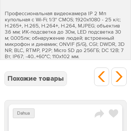
Профессиональная видеокамера IP 2 Мп
купольная с Wi-Fi; 1/3" CMOS; 1920х1080 - 25 к/с;
H.265+, H.265, H.264+, H.264, MJPEG; объектив
3.6 мм; ИК-подсветка до 30м, LED подсветка 30
м; 0.005лк; обнаружение людей; встроенный
микрофон и динамик; ONVIF (S/G), CGI; DWDR, 3D
NR; BLC, RTMP, P2P; Micro SD до 256ГБ; DC 12В; 7
Вт; IP67; -40...+60°C; 110х102 мм.
Похожие товары
Dahua