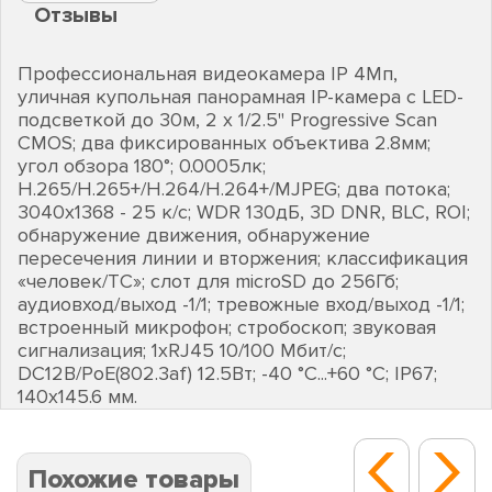
Отзывы
Профессиональная видеокамера IP 4Мп,
уличная купольная панорамная IP-камера с LED-
подсветкой до 30м, 2 х 1/2.5" Progressive Scan
CMOS; два фиксированных объектива 2.8мм;
угол обзора 180°; 0.0005лк;
H.265/H.265+/H.264/H.264+/MJPEG; два потока;
3040х1368 - 25 к/с; WDR 130дБ, 3D DNR, BLC, ROI;
обнаружение движения, обнаружение
пересечения линии и вторжения; классификация
«человек/ТС»; слот для microSD до 256Гб;
аудиовход/выход -1/1; тревожные вход/выход -1/1;
встроенный микрофон; стробоскоп; звуковая
сигнализация; 1хRJ45 10/100 Мбит/с;
DC12В/PoE(802.3af) 12.5Вт; -40 °C...+60 °C; IP67;
140х145.6 мм.
Похожие товары