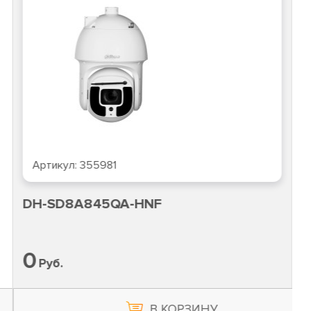
Артикул:
355981
DH-SD8A845QA-HNF
0
Руб.
В КОРЗИНУ