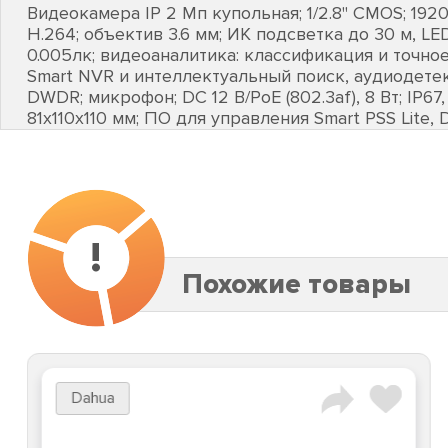
Видеокамера IP 2 Мп купольная; 1/2.8" CMOS; 1920х
H.264; объектив 3.6 мм; ИК подсветка до 30 м, LE
0.005лк; видеоаналитика: классификация и точно
Smart NVR и интеллектуальный поиск, аудиодетекц
DWDR; микрофон; DC 12 В/PoE (802.3af), 8 Вт; IP67, I
81х110х110 мм; ПО для управления Smart PSS Lite, 
!
Похожие товары
Dahua