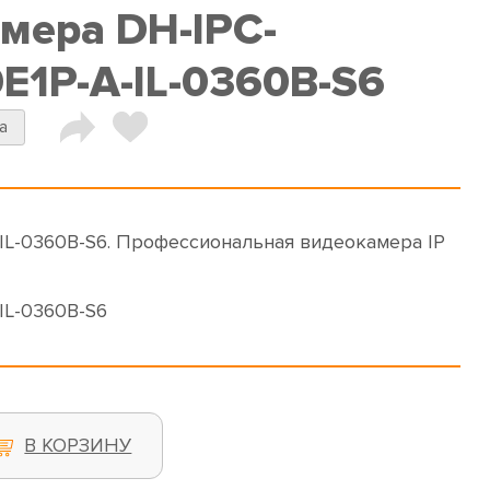
амера DH-IPC-
1P-A-IL-0360B-S6
a
L-0360B-S6. Профессиональная видеокамера IP
IL-0360B-S6
В КОРЗИНУ