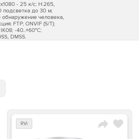
1080 - 25 к/с; H.265,
D подсветка до 30 м;
е обнаружение человека,
ия; FTP; ONVIF (S/T);
K08; -40...+60°C;
DSS, DMSS.
RVi