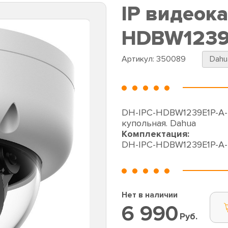
IP видеок
HDBW1239E
Артикул:
350089
Dahu
DH-IPC-HDBW1239E1P-A-I
купольная. Dahua
Комплектация:
DH-IPC-HDBW1239E1P-A-
Нет в наличии
6 990
Руб.