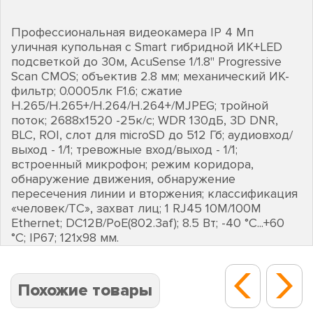
Профессиональная видеокамера IP 4 Мп
уличная купольная с Smart гибридной ИК+LED
подсветкой до 30м, AcuSense 1/1.8" Progressive
Scan CMOS; объектив 2.8 мм; механический ИК-
фильтр; 0.0005лк F1.6; сжатие
H.265/H.265+/H.264/H.264+/MJPEG; тройной
поток; 2688х1520 -25к/с; WDR 130дБ, 3D DNR,
BLC, ROI, слот для microSD до 512 Гб; аудиовход/
выход - 1/1; тревожные вход/выход - 1/1;
встроенный микрофон; режим коридора,
обнаружение движения, обнаружение
пересечения линии и вторжения; классификация
«человек/ТС», захват лиц; 1 RJ45 10M/100M
Ethernet; DC12В/PoE(802.3af); 8.5 Вт; -40 °C...+60
°C; IP67; 121х98 мм.
Похожие товары