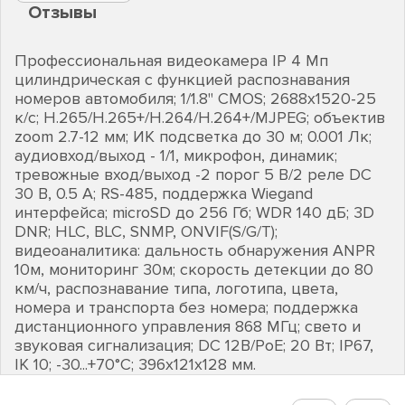
Отзывы
Профессиональная видеокамера IP 4 Мп
цилиндрическая с функцией распознавания
номеров автомобиля; 1/1.8" CMOS; 2688х1520-25
к/с; H.265/H.265+/H.264/H.264+/MJPEG; объектив
zoom 2.7-12 мм; ИК подсветка до 30 м; 0.001 Лк;
аудиовход/выход - 1/1, микрофон, динамик;
тревожные вход/выход -2 порог 5 В/2 реле DC
30 В, 0.5 А; RS-485, поддержка Wiegand
интерфейса; microSD до 256 Гб; WDR 140 дБ; 3D
DNR; HLC, BLC, SNMP, ONVIF(S/G/T);
видеоаналитика: дальность обнаружения ANPR
10м, мониторинг 30м; скорость детекции до 80
км/ч, распознавание типа, логотипа, цвета,
номера и транспорта без номера; поддержка
дистанционного управления 868 МГц; свето и
звуковая сигнализация; DC 12В/PoE; 20 Вт; IP67,
IK 10; -30...+70°C; 396х121х128 мм.