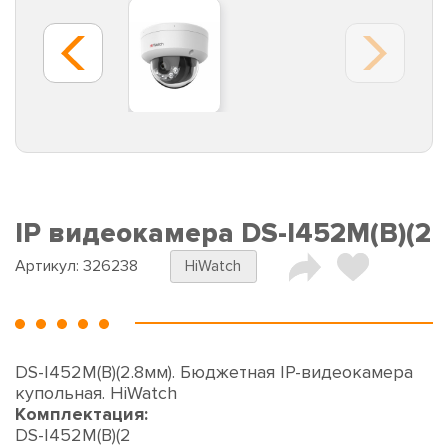
IP видеокамера DS-I452M(B)(2
Артикул:
326238
HiWatch
DS-I452M(B)(2.8мм). Бюджетная IP-видеокамера
купольная. HiWatch
Комплектация:
DS-I452M(B)(2