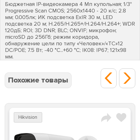
Бюджетная IP-видеокамера 4 Мп купольная; 1/3"
Progressive Scan CMOS; 2560х1440 - 20 к/с; 2.8
мм; 0.005лк; ИК подсветка EхIR 30 м, LED
подсветка 20 м; H.265/H.265+/H.264/H.264+; WDR
120дБ; ROI; 3D DNR; BLC; ONVIF; микрофон;
microSD до 256Гб; режим коридора,
обнаружение цели по типу «Человек»/«ТС»12
DC/POE; 7.5 Вт; -40 °C...+60 °C; IK08: IP67; 121х98
мм.
Похожие товары
Hikvision