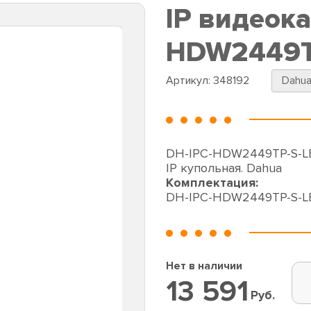
IP видеок
HDW2449T
Артикул:
348192
Dahu
DH-IPC-HDW2449TP-S-LE
IP купольная. Dahua
Комплектация:
DH-IPC-HDW2449TP-S-L
Нет в наличии
13 591
Руб.