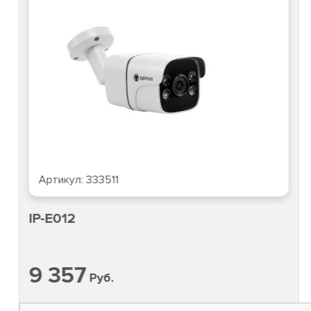
Артикул:
333511
IP-E012
9 357
Руб.