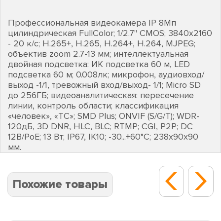
Профессиональная видеокамера IP 8Мп
цилиндрическая FullColor; 1/2.7" CMOS; 3840х2160
- 20 к/с; Н.265+, H.265, H.264+, H.264, MJPEG;
объектив zoom 2.7-13 мм; интеллектуальная
двойная подсветка: ИК подсветка 60 м, LED
подсветка 60 м; 0.008лк; микрофон, аудиовход/
выход -1/1, тревожный вход/выход- 1/1; Micro SD
до 256ГБ; видеоаналитическая: пересечение
линии, контроль области; классификация
«человек», «ТС»; SMD Plus; ONVIF (S/G/T); WDR-
120дБ, 3D DNR, HLC, BLC; RTMP; CGI, P2P; DC
12В/PoE; 13 Вт; IP67, IK10; -30...+60°C; 238х90х90
мм.
Похожие товары