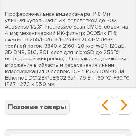
Профессиональная видеокамера IP 8 Мп
уличная купольная с ИК подсветкой до 30м,
AcuSense 1/2.8" Progressive Scan CMOS; объектив
4 мм; механический ИК-фильтр; 0.005лк F1.6;
сжатие H.265/H.265+/H.264/H.264+/MJPEG;
тройной поток; 3840 х 2160 -20 к/с; WDR 120дБ,
3D DNR, BLC, ROI, слот для microSD до 256Гб;
встроенный микрофон; обнаружение движения,
вторжения в область и пересечения линии;
классификация «человек/ТС»; 1 RJ45 10M/100M
Ethernet; DC12В/PoE(802.3af); 7.5 Вт; -30 °C...+60 °C;
IP67; 127.3 х 95.9 мм.
Похожие товары