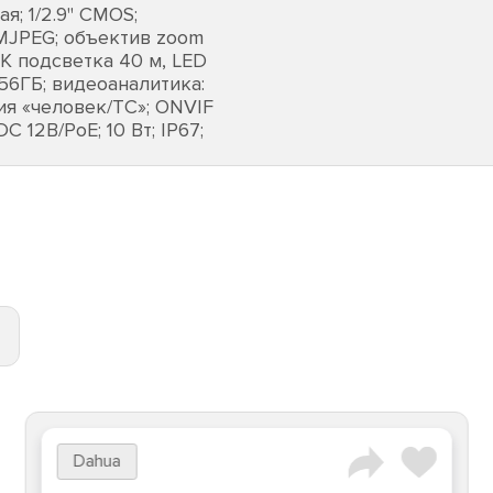
; 1/2.9" CMOS;
, MJPEG; объектив zoom
ИК подсветка 40 м, LED
256ГБ; видеоаналитика:
ия «человек/ТС»; ONVIF
C 12В/PoE; 10 Вт; IP67;
Dahua