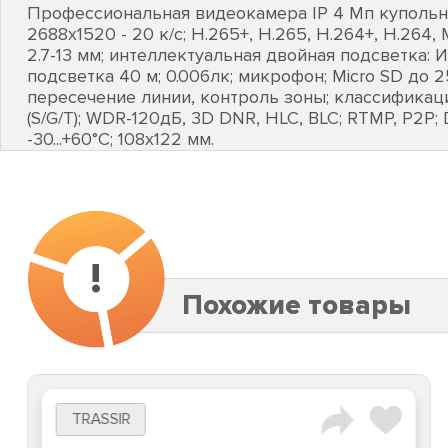
Профессиональная видеокамера IP 4 Мп купольная
2688х1520 - 20 к/с; Н.265+, H.265, H.264+, H.264
2.7-13 мм; интеллектуальная двойная подсветка: 
подсветка 40 м; 0.006лк; микрофон; Micro SD до 
пересечение линии, контроль зоны; классификац
(S/G/T); WDR-120дБ, 3D DNR, HLC, BLC; RTMP, P2P; D
-30...+60°C; 108х122 мм.
!
Похожие товары
TRASSIR