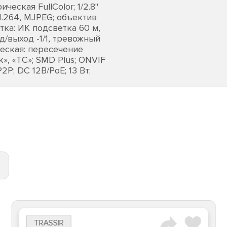
ская FullColor; 1/2.8"
 H.264, MJPEG; объектив
тка: ИК подсветка 60 м,
д/выход -1/1, тревожный
ческая: пересечение
», «ТС»; SMD Plus; ONVIF
2P; DC 12В/PoE; 13 Вт;
TRASSIR