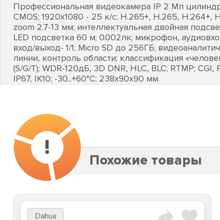
Профессиональная видеокамера IP 2 Мп цилиндриче
CMOS; 1920х1080 - 25 к/с; Н.265+, H.265, H.264+,
zoom 2.7-13 мм; интеллектуальная двойная подсве
LED подсветка 60 м; 0.002лк; микрофон, аудиовхо
вход/выход- 1/1; Micro SD до 256ГБ; видеоаналити
линии, контроль области; классификация «человек
(S/G/T); WDR-120дБ, 3D DNR, HLC, BLC; RTMP; CGI, P
IP67, IK10; -30...+60°C; 238х90х90 мм.
!
Похожие товары
Dahua