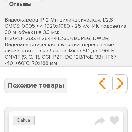
Отзывы
Видеокамера IP 2 Мп цилиндрическая; 1/2.8"
CMOS; 0.005 лк; 1920х1080 - 25 к/с; ИК подсветка
30 м; объектив 3.6 мм;
H.264/H.265/H.264+/H.265+/MJPEG; DWDR;
Видеоаналитические функции: пересечение
линии, контроль области; Micro SD до 256ГБ,
ONVIF (S, G, T), CGI, P2P; DC 12В/PoE; 3Вт; IP67;
-40...+60°C; 70х166 мм.
Похожие товары
Dahua