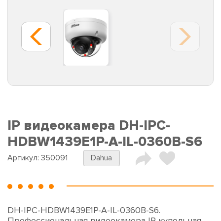
IP видеокамера DH-IPC-
HDBW1439E1P-A-IL-0360B-S6
Артикул:
350091
Dahua
DH-IPC-HDBW1439E1P-A-IL-0360B-S6.
Профессиональная видеокамера IP купольная.