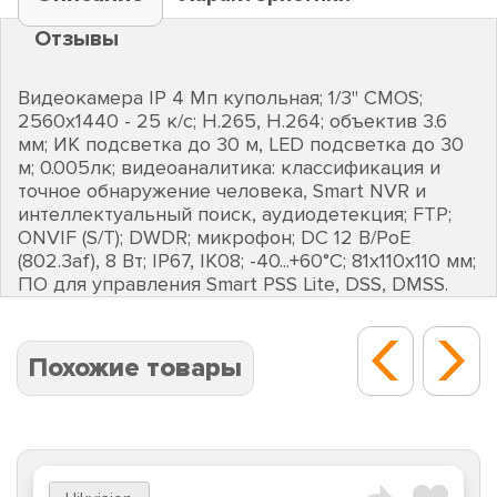
Отзывы
Видеокамера IP 4 Мп купольная; 1/3" CMOS;
2560х1440 - 25 к/с; H.265, H.264; объектив 3.6
мм; ИК подсветка до 30 м, LED подсветка до 30
м; 0.005лк; видеоаналитика: классификация и
точное обнаружение человека, Smart NVR и
интеллектуальный поиск, аудиодетекция; FTP;
ONVIF (S/T); DWDR; микрофон; DC 12 В/PoE
(802.3af), 8 Вт; IP67, IK08; -40...+60°C; 81х110х110 мм;
ПО для управления Smart PSS Lite, DSS, DMSS.
Похожие товары