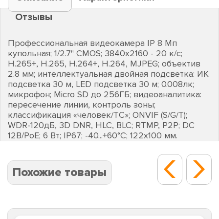
Отзывы
Профессиональная видеокамера IP 8 Мп
купольная; 1/2.7" CMOS; 3840х2160 - 20 к/с;
Н.265+, H.265, H.264+, H.264, MJPEG; объектив
2.8 мм; интеллектуальная двойная подсветка: ИК
подсветка 30 м, LED подсветка 30 м; 0.008лк;
микрофон; Micro SD до 256ГБ; видеоаналитика:
пересечение линии, контроль зоны;
классификация «человек/ТС»; ONVIF (S/G/T);
WDR-120дБ, 3D DNR, HLC, BLC; RTMP, P2P; DC
12В/PoE; 6 Вт; IP67; -40...+60°C; 122х100 мм.
Похожие товары