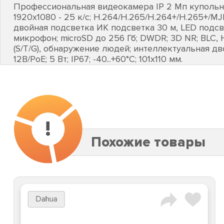
Профессиональная видеокамера IP 2 Мп купольная
1920х1080 - 25 к/с; H.264/H.265/H.264+/H.265+/MJ
двойная подсветка ИК подсветка 30 м, LED подсве
микрофон; microSD до 256 Гб; DWDR; 3D NR; BLC, 
(S/T/G), обнаружение людей; интеллектуальная дв
12В/PoE; 5 Вт; IP67; -40...+60°C; 101х110 мм.
!
Похожие товары
Dahua