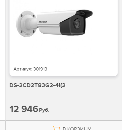
Артикул:
301913
DS-2CD2T83G2-4I(2
12 946
Руб.
В КОРЗИНУ