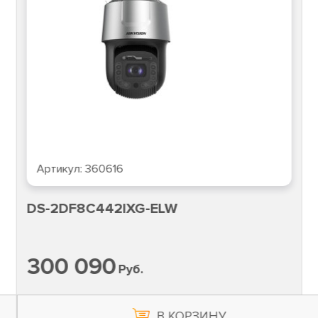
Артикул:
360616
DS-2DF8C442IXG-ELW
300 090
Руб.
В КОРЗИНУ