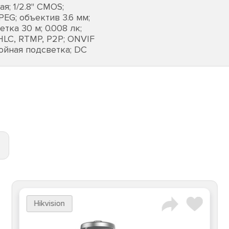
; 1/2.8" CMOS;
PEG; объектив 3.6 мм;
тка 30 м; 0.008 лк;
HLC, RTMP, P2P; ONVIF
ойная подсветка; DC
Hikvision