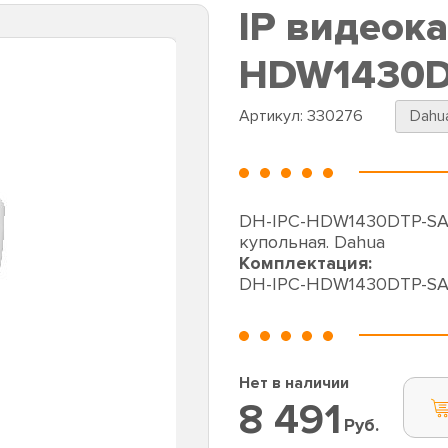
IP видеок
HDW1430D
Артикул:
330276
Dahu
DH-IPC-HDW1430DTP-SAW
купольная. Dahua
Комплектация:
DH-IPC-HDW1430DTP-S
Нет в наличии
8 491
Руб.