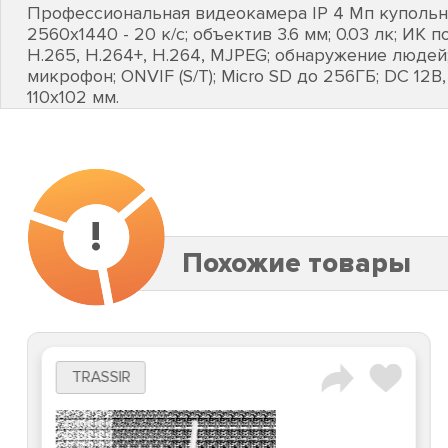
Профессиональная видеокамера IP 4 Мп купольная 
2560х1440 - 20 к/с; объектив 3.6 мм; 0.03 лк; ИК п
H.265, H.264+, H.264, MJPEG; обнаружение людей
микрофон; ONVIF (S/T); Micro SD до 256ГБ; DC 12В, 6В
110х102 мм.
!
Похожие товары
TRASSIR