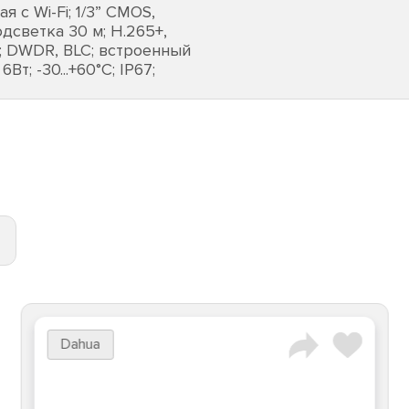
с Wi-Fi; 1/3” CMOS,
одсветка 30 м; H.265+,
; DWDR, BLC; встроенный
т; -30...+60°C; IP67;
Dahua