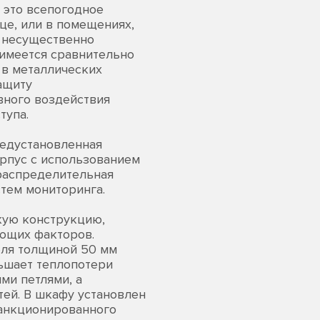
 это всепогодное
це, или в помещениях,
а несущественно
 имеется сравнительно
 в металлических
ащиту
вного воздействия
тупа.
редустановленная
рпус с использованием
распределительная
стем мониторинга.
кую конструкцию,
ющих факторов.
еля толщиной 50 мм
ьшает теплопотери
ми петлями, а
ей. В шкафу установлен
санкционированного