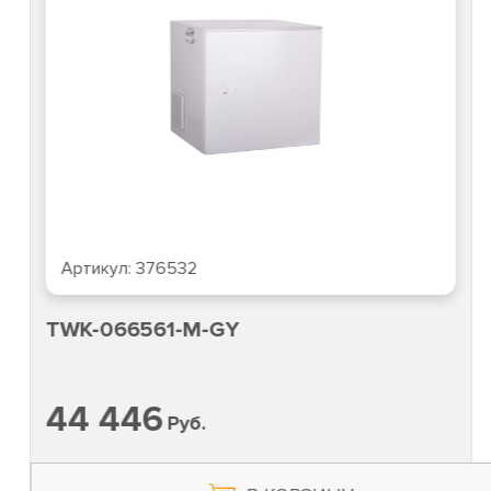
Артикул:
376532
TWK-066561-M-GY
44 446
Руб.