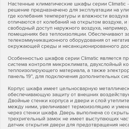
Настенные климатические шкафы серии Climatic -
решение предназначено для эксплуатации на ули
где колебания температуры и влажности воздух
отличаются от колебаний на открытом воздухе, и
свободный доступ наружного воздуха, например,
помещениях без теплоизоляции. Обеспечивают з
телекоммуникационного оборудования от негати
окружающей среды и несанкционированного дос
Особенностью шкафов серии Climatic является п
система контроля микроклимата, двухслойный ко
теплоизолирующего материала, а также электро
панель 19”, для подключения дополнительных си
Корпус шкафа имеет цельносварную металличес
обеспечивающую защиту от внешних воздейству
Двойные стенки корпуса и двери и слой утеплит
между ними, увеличивает термоизоляцию и умен
через стенки шкафа. Дверь выполнена со скрыты
трехригельный замок не имеет выступающих част
датчик открытия двери для предотвращения не