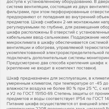
доступа к установленному оборудованию. В двер
система вентиляции, состоящая из двух вентиля
фильтрами, при этом перфорированные отверсти
предохраняют от попадания во внутренний объе
предметов. Шкаф снабжен 2-мя монтажными нап
регулируемыми по глубине, для размещения обор
шкафа расположены 8 отверстий с установленн
кабельными ввод-сальниками. Поддержание нео
микроклимата в шкафу обеспечивается системой
вентиляции и обогрева, управляемой термостатом
укомплектованной электрораспределительной пан
подключать дополнительные системы мониторинг
Предусмотрено два способа крепления шкафа: к с
(крепление не входит в комплект поставки).
Шкаф предназначен для эксплуатации, в климати
умеренным климатом, при температуре от -45 до 
влажности воздуха не более 80 % при 25 °С, с к
и У2 по ГОСТ 15150-69. Степень защиты от прон
предметов и воды соответствует IP54 по ГОСТ 14
Питание шкафа осуществляется от внешней элек
напряжением 220В переменного тока, частотой 