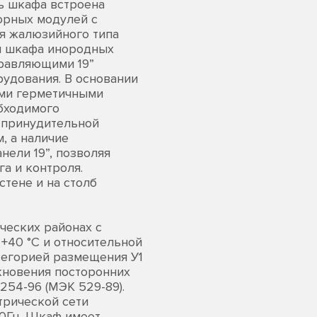
ь шкафа встроена
торных модулей с
я жалюзийного типа
м шкафа инородных
равляющими 19”
удования. В основании
ыми герметичными
бходимого
 принудительной
, а наличие
ели 19”, позволяя
а и контроля.
тене и на столб
ческих районах с
+40 °С и относительной
атегорией размещения У1
икновения посторонних
254-96 (МЭК 529-89).
трической сети
50Гц. Шкаф имеет