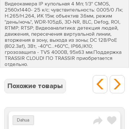
Видеокамера IP купольная 4 Мп; 1/3" CMOS,
2560х1440- 25 к/с; чувствительность: 0.005/0 Лк;
Н.265/H.264, ИК 15м; объектив 3.6мм, режим
"день/ночь", WDR-105дБ, 3D-NR, BLC, Defog, ROI,
RTMP; RTSP; Видеоаналитика: детекция людей,
движения, пересечения виртуальной линии,
вторжения в зону, выхода из зоны; DC 12В/PoE
(802.3af), 3Вт, -40°C…+60°C, IP66,IK10;
грозозащита - TVS 4000В, 95х63 мм.Поддержка
TRASSIR CLOUD! ПО TRASSIR приобретается
отдельно.
Похожие товары
Dahua