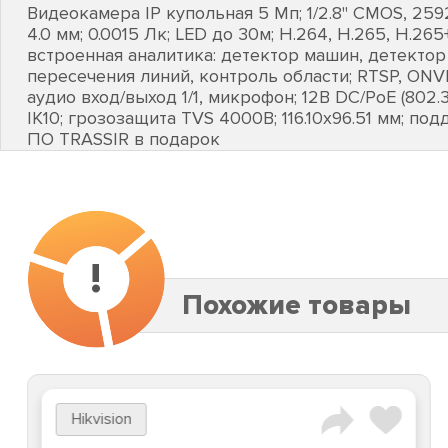
Видеокамера IP купольная 5 Мп; 1/2.8" CMOS, 259
4.0 мм; 0.0015 Лк; LED до 30м; H.264, H.265, H.265
встроенная аналитика: детектор машин, детектор
пересечения линий, контроль области; RTSP, ONVIF
аудио вход/выход 1/1, микрофон; 12В DC/PoE (802.3af)
IK10; грозозащита TVS 4000В; 116.10х96.51 мм; п
ПО TRASSIR в подарок
!
Похожие товары
Hikvision