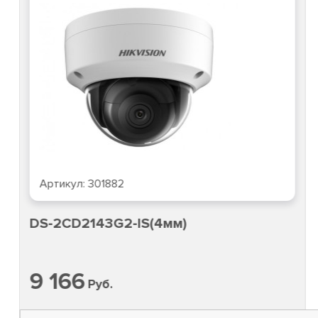
Артикул:
301882
DS-2CD2143G2-IS(4мм)
9 166
Руб.