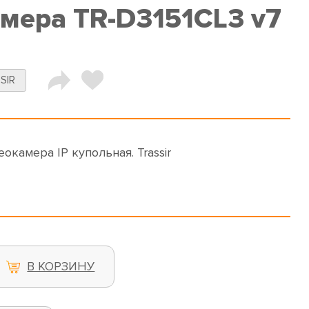
амера TR-D3151CL3 v7
SIR
еокамера IP купольная. Trassir
В КОРЗИНУ