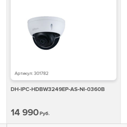
Артикул:
301782
DH-IPC-HDBW3249EP-AS-NI-0360B
14 990
Руб.