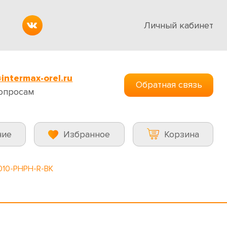
Личный кабинет
intermax-orel.ru
Обратная связь
опросам
ние
Избранное
Корзина
010-PHPH-R-BK