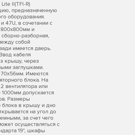
e II(TFI-R)
цию, предназначенную
го оборудования.
и 47U, в сочетании с
 800х800мм и
 сборно-разборная,
между собой
зади имеется дверь.
Ввод кабеля
з крышу, через
ыми заглушками.
 270х56мм. Имеются
яторного блока. На
 2 вентилятора или
е 1000мм допускается
ов. Размеры
о блока в крышу и дно
крывается на угол до
емными, за счет чего
может осуществляться с
ндарта 19", шкафы