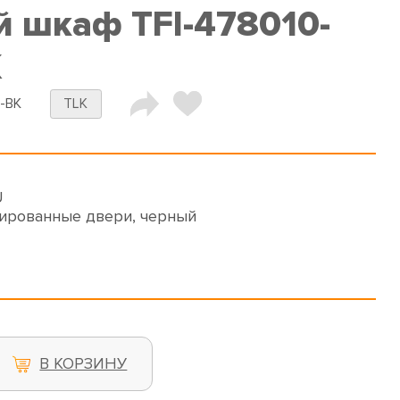
 шкаф TFI-478010-
K
-BK
TLK
U
ированные двери, черный
В КОРЗИНУ