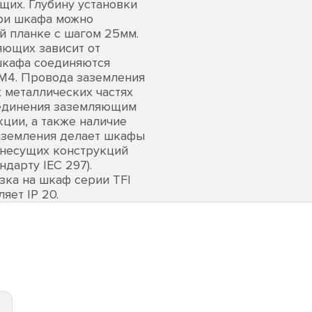
их. Глубину установки
ри шкафа можно
й планке с шагом 25мм.
ющих зависит от
шкафа соединяются
М4. Провода заземления
 металлических частях
оединения заземляющим
ции, а также наличие
аземления делает шкафы
 несущих конструкций
дарту IEC 297).
зка на шкаф серии TFI
яет IP 20.