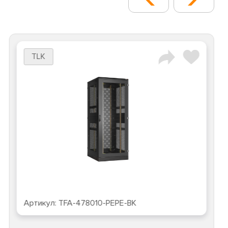
TLK
Артикул:
TFA-478010-PEPE-BK