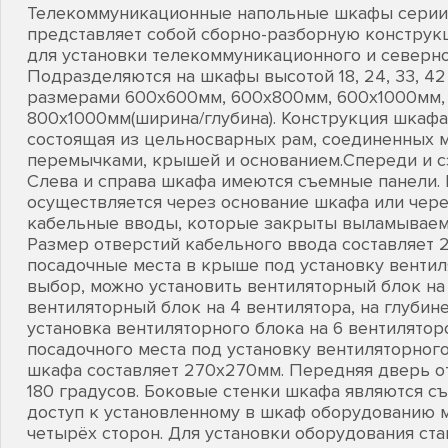
Телекоммуникационные напольные шкафы серии Lit
представляет собой сборно-разборную конструк
для установки телекоммуникационного и северно
Подразделяются на шкафы высотой 18, 24, 33, 42 
размерами 600х600мм, 600х800мм, 600х1000мм,
800х1000мм(ширина/глубина). Конструкция шкафа
состоящая из цельносварных рам, соединенных 
перемычками, крышей и основанием.Спереди и с
Слева и справа шкафа имеются съемные панели. 
осуществляется через основание шкафа или чере
кабельные вводы, которые закрыты выламываем
Размер отверстий кабельного ввода составляет
посадочные места в крыше под установку вентил
выбор, можно установить вентиляторный блок на
вентиляторный блок на 4 вентилятора, на глубин
установка вентиляторного блока на 6 вентилятор
посадочного места под установку вентиляторног
шкафа составляет 270х270мм. Передняя дверь от
180 градусов. Боковые стенки шкафа являются съ
доступ к установленному в шкаф оборудованию 
четырёх сторон. Для установки оборудования ста