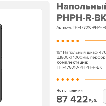
Напольный
PHPH-R-B
Артикул:
TFI-478010-PHPH-R
19" Напольный шкаф 47
Ш800хГ1000мм, перфор
Комплектация:
TFI-478010-PHPH-R-BK
Нет в наличии
87 422
Руб.