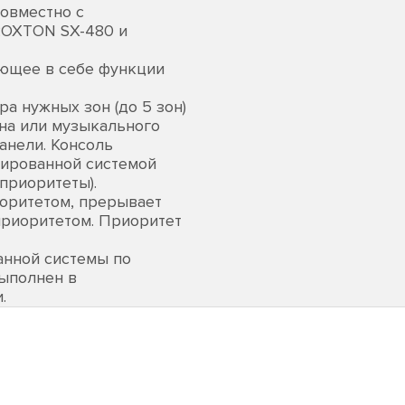
овместно с
ROXTON SX-480 и
ающее в себе функции
а нужных зон (до 5 зон)
на или музыкального
анели. Консоль
нированной системой
приоритеты).
иоритетом, прерывает
приоритетом. Приоритет
анной системы по
ыполнен в
.