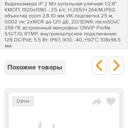
Видеокамера IP 2 Мп купольная уличная; 1/2.8''
КМОП; 1920х1080 - 25 к/с; H.265/H.264/MJPEG;
объектив zoom 2.8-10 мм; ИК-подсветка 25 м,
0.002 лк; 2хWDR до 120 дБ, 2D/3DNR; microSDхC
256 Гб; встроенный микрофон; ONVIF Profile
S/G/T/Q; RTMP; внутрикорпусное подключение;
12В DC/PoE; 5.5 Вт; IP67, IK10; -40...+50°С; 108х96.5
мм.
Похожие товары
Dahua