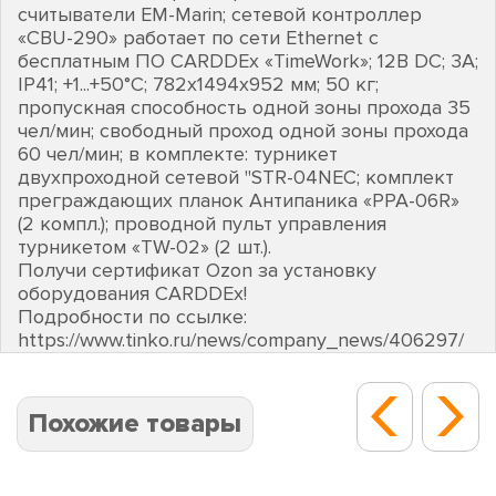
считыватели EM-Marin; сетевой контроллер
«CBU-290» работает по сети Ethernet с
бесплатным ПО CARDDEх «TimeWork»; 12В DC; 3А;
IP41; +1...+50°C; 782х1494х952 мм; 50 кг;
пропускная способность одной зоны прохода 35
чел/мин; свободный проход одной зоны прохода
60 чел/мин; в комплекте: турникет
двухпроходной сетевой "STR-04NEC; комплект
преграждающих планок Антипаника «PPA-06R»
(2 компл.); проводной пульт управления
турникетом «TW-02» (2 шт.).
Получи сертификат Ozon за установку
оборудования CARDDEх!
Подробности по ссылке:
https://www.tinko.ru/news/company_news/406297/
Похожие товары