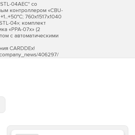
"STL-04AEC" со
ным контроллером «CBU-
+1...+50°C; 760х1517х1040
«STL-04»; комплект
ка «PPA-07х» (2
етом с автоматическими
ания CARDDEх!
s/company_news/406297/