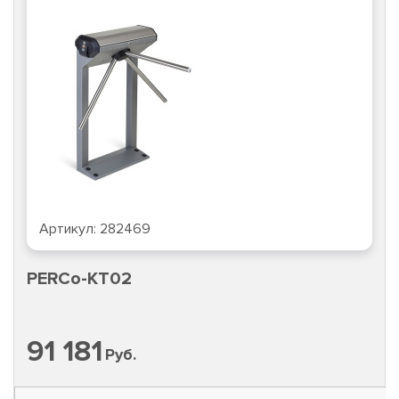
Артикул:
282469
PERCo-KT02
91 181
Руб.