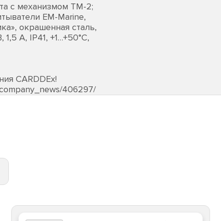
та с механизмом ТМ-2;
итыватели EM-Marine,
ка», окрашенная сталь,
1,5 А, IP41, +1…+50°C,
ания CARDDEх!
s/company_news/406297/