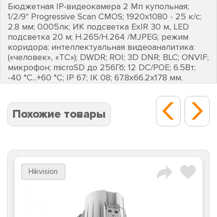
Бюджетная IP-видеокамера 2 Мп купольная;
1/2/9" Progressive Scan CMOS; 1920х1080 - 25 к/с;
2.8 мм; 0.005лк; ИК подсветка EхIR 30 м, LED
подсветка 20 м; H.265/H.264 /MJPEG; режим
коридора; интеллектуальная видеоаналитика:
(«человек», «ТС»); DWDR; ROI; 3D DNR; BLC; ONVIF;
микрофон; microSD до 256Гб; 12 DC/POE; 6.5Вт;
-40 °C...+60 °C; IP 67; IK 08; 67.8х66.2х178 мм.
Похожие товары
Hikvision