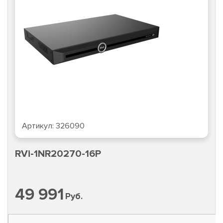
Артикул:
326090
RVi-1NR20270-16P
49 991
Руб.