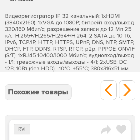
Видеорегистратор IP 32 канальный; 1хHDMI
(3840х2160), 1хVGA до 1080Р; битрейт вход/выход
320/160 Мбит/с; разрешение записи до 12 Мп 25
к/с; H.265+/H.265/H.264+/H.264; 2 SATA до 10 Тб;
IPv6, TCP/IP, HTTP, HTTPS, UPnP, DNS, NTP, SMTP,
DHCP, FTP, DDNS, RTSP, RTCP, p2p, PPPOE; ONVIF
(S/T); 1хRJ45 10/100/1000 Мбит/с; аудиовход/выход
- 1/1; тревожные входы/выходы - 4/1; 2хUSB; DC
12В; 10Вт (без HDD); -10°C...+55°C; 380х316х51 мм.
Похожие товары
RVi