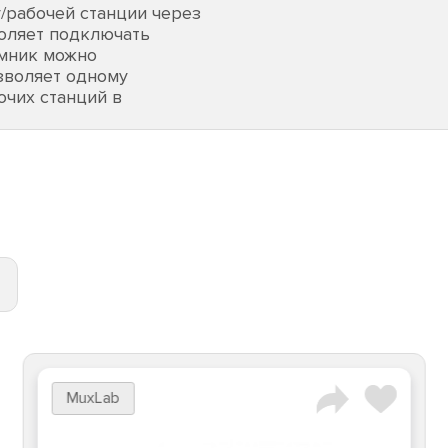
/рабочей станции через
воляет подключать
емник можно
зволяет одному
очих станций в
MuxLab