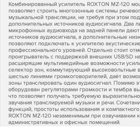
Комбинированный усилитель ROXTON MZ-120 мощ
позволяет строить многозонные системы речево
музыкальной трансляции, не требуя при этом по
дополнительных источников аудиосигнала. Два л
микрофонных аудиовхода на задней панели даю
источников аудиосигнала, а дополнительные ни
позволяют подключать к усилителю акустически
профессионального уровней. Отдельно стоит отм
проигрыватель с поддержкой внешних USB/SD на
расширящие мультимедийные возможности усили
селектор зон, коммутирующий высоковольтные в
шестью линиями громкоговорителей, даёт возмож
зоны транслировать один аудиосигнал. Помимо 
оборудован регуляторами громкости и тембра вы
что позволяет получать требуемую выразительно
звучания транслируемой музыки и речи. Сочетан
функций, простоты использования и компактного
ROXTON MZ-120 незаменимым при озвучивании ка
административных и офисных помещений.