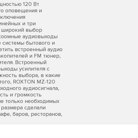
ностью 120 Вт
го оповещения и
дключения
инейных и три
т широкий выбор
зкоомные аудиовыходы
е системы бытового и
етить встроенный аудио
копителей и FM тюнер,
теля. Встроенный
ыходы усилителя с
ность выбора, в какие
этого, ROXTON MZ-120
ходного аудиосигнала,
сть и громкость
ие только необходимых
 размера сделали
фе, баров, ресторанов,