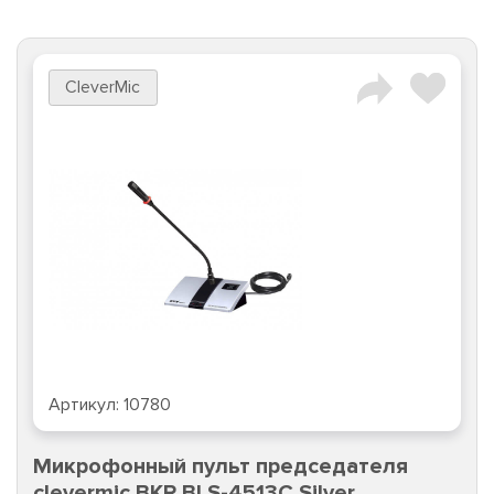
CleverMic
Артикул:
10780
Микрофонный пульт председателя
clevermic BKR BLS-4513C Silver