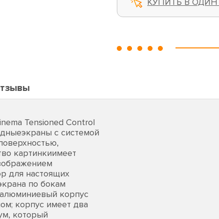
КУПИТЬ В ОДИН
тзывы
nema Tensioned Control
одныеэкраны с системой
поверхностью,
тво картинкиимеет
изображением
р для настоящих
экрана по бокам
; алюминиевый корпус
ом; корпус имеет два
ум, который