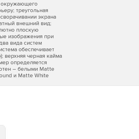
т окружающего
ьеру; треугольная
 сворачивании экрана
ратный внешний вид;
олютно плоскую
бые изображения при
два вида систем
система обеспечивает
; верхняя черная кайма
змер определяется
лотен – белыми Matte
ound и Matte White