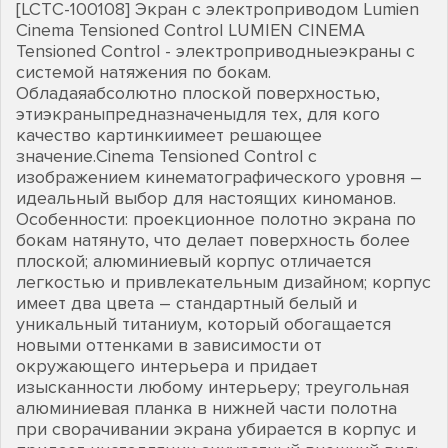
[LCTC-100108] Экран с электроприводом Lumien
Cinema Tensioned Control LUMIEN CINEMA
Tensioned Control - электроприводныеэкраны с
системой натяжения по бокам.
Обладаяабсолютно плоской поверхностью,
этиэкраныпредназначеныдля тех, для кого
качество картинкиимеет решающее
значение.Сinema Tensioned Control с
изображением кинематографического уровня –
идеальный выбор для настоящих киноманов.
Особенности: проекционное полотно экрана по
бокам натянуто, что делает поверхность более
плоской; алюминиевый корпус отличается
легкостью и привлекательным дизайном; корпус
имеет два цвета – стандартный белый и
уникальный титаниум, который обогащается
новыми оттенками в зависимости от
окружающего интерьера и придает
изысканности любому интерьеру; треугольная
алюминиевая планка в нижней части полотна
при сворачивании экрана убирается в корпус и