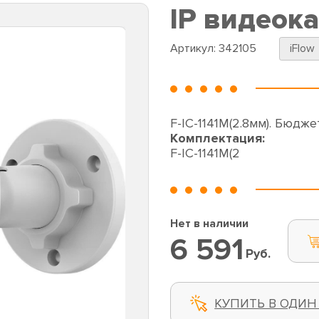
IP видеока
Артикул:
342105
iFlow
F-IC-1141M(2.8мм). Бюдж
Комплектация:
F-IC-1141M(2
Нет в наличии
6 591
Руб.
КУПИТЬ В ОДИН