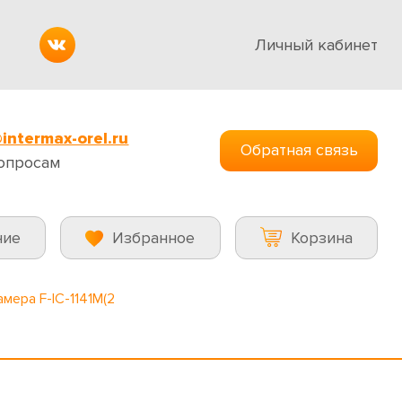
Личный кабинет
intermax-orel.ru
Обратная связь
опросам
ние
Избранное
Корзина
амера F-IC-1141M(2