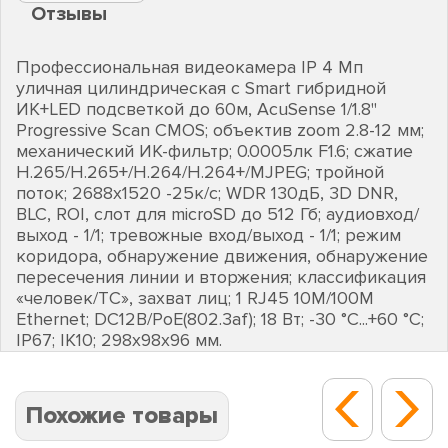
Отзывы
Профессиональная видеокамера IP 4 Мп
уличная цилиндрическая с Smart гибридной
ИК+LED подсветкой до 60м, AcuSense 1/1.8"
Progressive Scan CMOS; объектив zoom 2.8-12 мм;
механический ИК-фильтр; 0.0005лк F1.6; сжатие
H.265/H.265+/H.264/H.264+/MJPEG; тройной
поток; 2688х1520 -25к/с; WDR 130дБ, 3D DNR,
BLC, ROI, слот для microSD до 512 Гб; аудиовход/
выход - 1/1; тревожные вход/выход - 1/1; режим
коридора, обнаружение движения, обнаружение
пересечения линии и вторжения; классификация
«человек/ТС», захват лиц; 1 RJ45 10M/100M
Ethernet; DC12В/PoE(802.3af); 18 Вт; -30 °C...+60 °C;
IP67; IK10; 298х98х96 мм.
Похожие товары