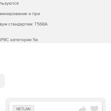
льзуются
рминирование и при
вум стандартам: T568A
P8C категории 5е.
NETLAN