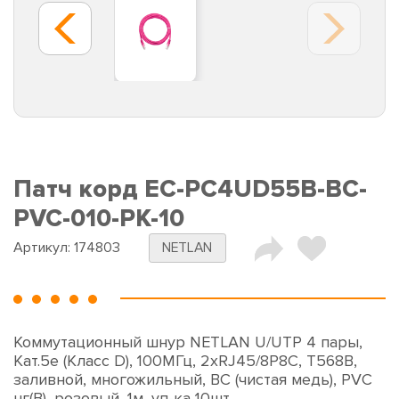
Патч корд EC-PC4UD55B-BC-
PVC-010-PK-10
Артикул:
174803
NETLAN
Коммутационный шнур NETLAN U/UTP 4 пары,
Кат.5е (Класс D), 100МГц, 2хRJ45/8P8C, T568B,
заливной, многожильный, BC (чистая медь), PVC
нг(B), розовый, 1м, уп-ка 10шт.