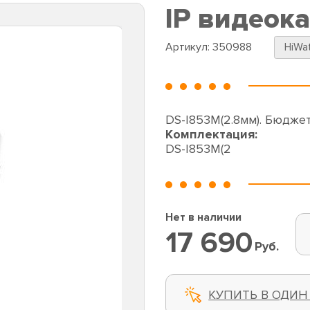
IP видеок
Артикул:
350988
HiWa
DS-I853M(2.8мм). Бюджет
Комплектация:
DS-I853M(2
Нет в наличии
17 690
Руб.
КУПИТЬ В ОДИН