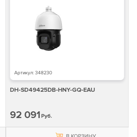
Артикул:
348230
DH-SD49425DB-HNY-GQ-EAU
92 091
Руб.
В КОРЗИНУ