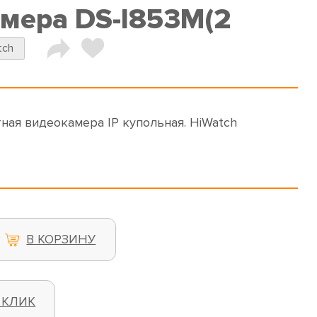
амера DS-I853M(2
tch
ная видеокамера IP купольная. HiWatch
В КОРЗИНУ
 КЛИК