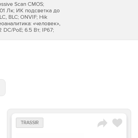
essive Scan CMOS;
0.01 Лк; ИК подсветка до
C, BLC; ONVIF; Hik
оаналитика: «человек»,
DC/PoE; 6.5 Вт; IP67;
TRASSIR