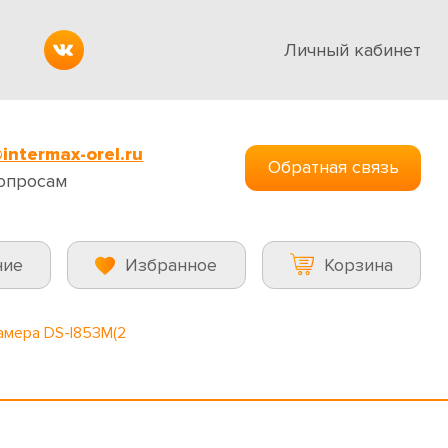
Личный кабинет
intermax-orel.ru
Обратная связь
опросам
ние
Избранное
Корзина
амера DS-I853M(2