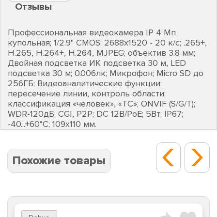
Отзывы
Профессиональная видеокамера IP 4 Мп
купольная; 1/2.9" CMOS; 2688х1520 - 20 к/с; .265+,
H.265, H.264+, H.264, MJPEG; объектив 3.8 мм;
Двойная подсветка ИК подсветка 30 м, LED
подсветка 30 м; 0.006лк; Микрофон; Micro SD до
256ГБ; Видеоаналитические функции:
пересечение линии, контроль области;
классификация «человек», «ТС»; ONVIF (S/G/T);
WDR-120дБ; CGI, P2P; DC 12В/PoE; 5Вт; IP67;
-40...+60°C; 109х110 мм.
Похожие товары