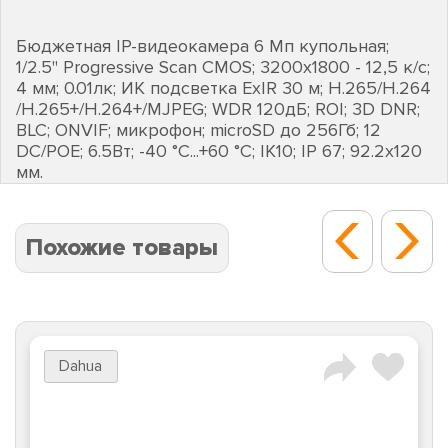
Бюджетная IP-видеокамера 6 Мп купольная;
1/2.5" Progressive Scan CMOS; 3200х1800 - 12,5 к/с;
4 мм; 0.01лк; ИК подсветка EхIR 30 м; H.265/H.264
/H.265+/H.264+/MJPEG; WDR 120дБ; ROI; 3D DNR;
BLC; ONVIF; микрофон; microSD до 256Гб; 12
DC/POE; 6.5Вт; -40 °C...+60 °C; IK10; IP 67; 92.2х120
мм.
Похожие товары
Dahua