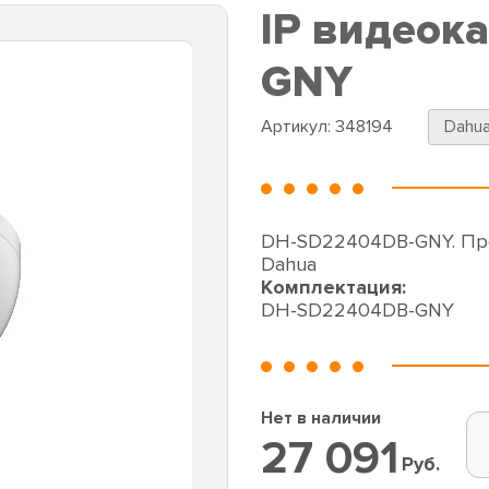
IP видеок
GNY
Артикул:
348194
Dahu
DH-SD22404DB-GNY. Про
Dahua
Комплектация:
DH-SD22404DB-GNY
Нет в наличии
27 091
Руб.