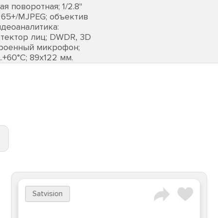
 поворотная; 1/2.8"
.265+/MJPEG; объектив
видеоаналитика:
тектор лиц; DWDR, 3D
строенный микрофон;
...+60°C; 89х122 мм.
Satvision