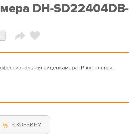
амера DH-SD22404DB-
a
фессиональная видеокамера IP купольная.
В КОРЗИНУ