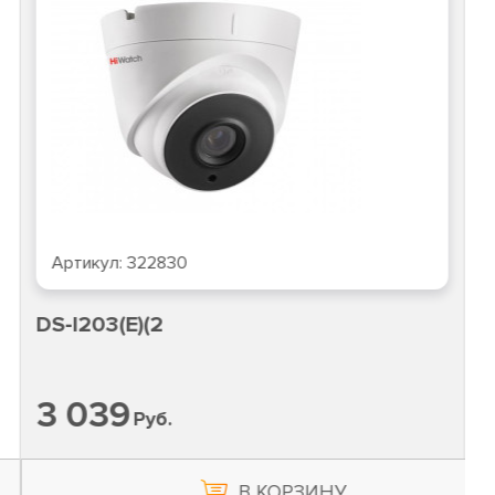
Артикул:
322830
DS-I203(E)(2
3 039
Руб.
В КОРЗИНУ