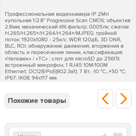
Профессиональная видеокамера IP 2Мп
купольная 1/2.8" Progressive Scan CMOS; объектив
2.8мм; механический ИК-фильтр; 0.005лк; сжатие
H.265/H.265+/H.264/H.264+/MJPEG; тройной
поток; 1920х1080 - 25к/с; WDR 120дБ, 3D DNR,
BLC, ROI; обнаружение движения, вторжения в
область и пересечения линии, классификация
«Человек» / «ТС» ; слот для microSD до 256Гб;
встроенный микрофон, 1 RJ45 10M/100M
Ethernet; DC12В/PoE(802.3af); 7 Вт; -10 °C...+50 °C;
IP67; IK08; 94х117 мм.
Похожие товары