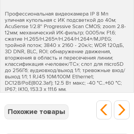
Профессиональная видеокамера IP 8 Мп
уличная купольная с ИК подсветкой до 40м;
AcuSense 1/2.8" Progressive Scan CMOS; zoom 2.8-
12мм; механический ИК-фильтр; 0.005лк F1.6;
сжатие H.265/H.265+/H.264/H.264+/MJPEG;
тройной поток; 3840 х 2160 - 20к/с; WDR 120дБ,
3D DNR, BLC, ROI; обнаружение движения,
вторжения в область и пересечения линии;
классификация «человек/ТС»; слот для microSD
до 256Гб; аудиовход/выход 1/1; тревожные вход/
выход 1/1; 1 RJ45 10M/100M Ethernet;
DC12В/PoE(802.3af); 12.5 Вт макс; -40 °C...+60 °C;
IP67; IK10, 153.3 х 111.6 мм.
Похожие товары