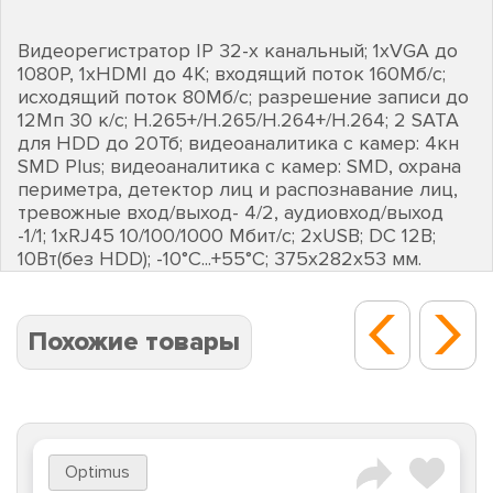
Видеорегистратор IP 32-х канальный; 1хVGA до
1080Р, 1хHDMI до 4К; входящий поток 160Мб/с;
исходящий поток 80Мб/с; разрешение записи до
12Мп 30 к/с; H.265+/H.265/H.264+/H.264; 2 SATA
для HDD до 20Тб; видеоаналитика с камер: 4кн
SMD Plus; видеоаналитика с камер: SMD, охрана
периметра, детектор лиц и распознавание лиц,
тревожные вход/выход- 4/2, аудиовход/выход
-1/1; 1хRJ45 10/100/1000 Мбит/с; 2хUSB; DC 12В;
10Вт(без HDD); -10°C...+55°C; 375х282х53 мм.
Похожие товары
Optimus