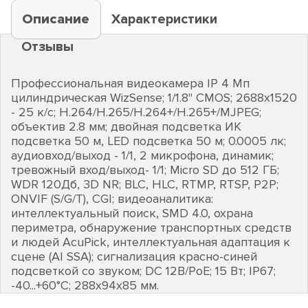
Описание
Характеристики
Отзывы
Профессиональная видеокамера IP 4 Мп
цилиндрическая WizSense; 1/1.8" CMOS; 2688х1520
- 25 к/с; H.264/H.265/H.264+/H.265+/MJPEG;
объектив 2.8 мм; двойная подсветка ИК
подсветка 50 м, LED подсветка 50 м; 0.0005 лк;
аудиовход/выход - 1/1, 2 микрофона, динамик;
тревожный вход/выход- 1/1; Micro SD до 512 ГБ;
WDR 120Дб, 3D NR; BLC, HLC, RTMP, RTSP, P2P;
ONVIF (S/G/T), CGI; видеоаналитика:
интеллектуальный поиск, SMD 4.0, охрана
периметра, обнаружение транспортных средств
и людей AcuPick, интеллектуальная адаптация к
сцене (AI SSA); сигнализация красно-синей
подсветкой со звуком; DC 12В/PoE; 15 Вт; IP67;
-40...+60°C; 288х94х85 мм.