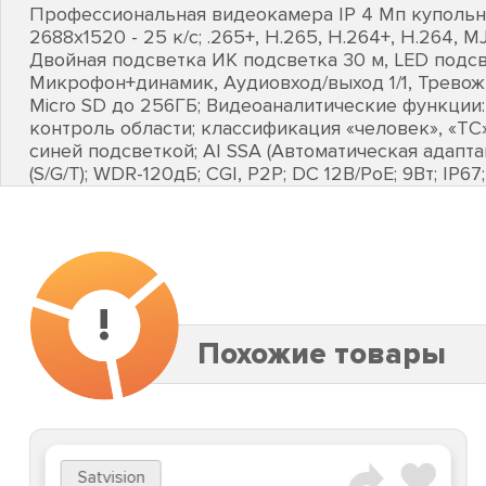
Профессиональная видеокамера IP 4 Мп купольная 
2688х1520 - 25 к/с; .265+, H.265, H.264+, H.264, M
Двойная подсветка ИК подсветка 30 м, LED подсве
Микрофон+динамик, Аудиовход/выход 1/1, Тревожн
Micro SD до 256ГБ; Видеоаналитические функции:
контроль области; классификация «человек», «ТС»
синей подсветкой; AI SSA (Автоматическая адапта
(S/G/T); WDR-120дБ; CGI, P2P; DC 12В/PoE; 9Вт; IP67; 
!
Похожие товары
Satvision