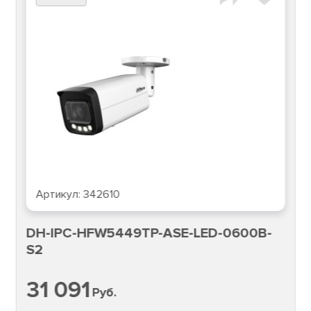
Артикул:
342610
DH-IPC-HFW5449TP-ASE-LED-0600B-
S2
31 091
Руб.