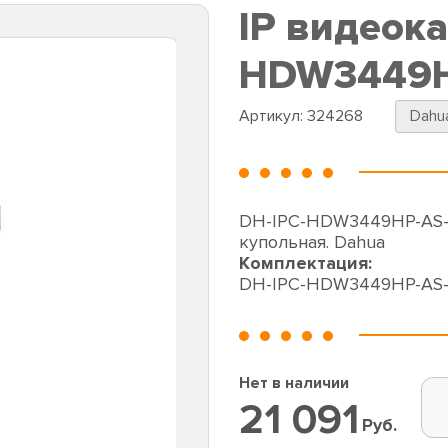
IP видеок
HDW3449H
Артикул:
324268
Dahu
DH-IPC-HDW3449HP-AS-P
купольная. Dahua
Комплектация:
DH-IPC-HDW3449HP-AS-
Нет в наличии
21 091
Руб.