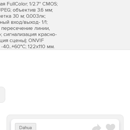
FullColor; 1/2.7" CMOS;
JPEG; объектив 3.6 мм;
тка 30 м; 0.003лк;
ый вход/выход- 1/1;
 пересечение линии,
; сигнализация красно-
ция сцены); ONVIF
-40...+60°C; 122х110 мм.
Dahua