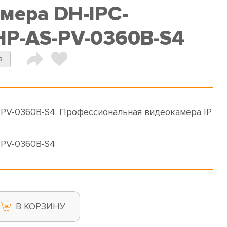
амера DH-IPC-
P-AS-PV-0360B-S4
a
V-0360B-S4. Профессиональная видеокамера IP
PV-0360B-S4
В КОРЗИНУ